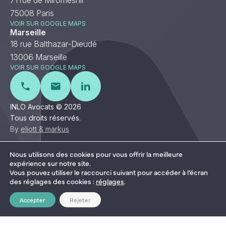
71 rue de Miromesnil
75008 Paris
VOIR SUR GOOGLE MAPS
Marseille
18 rue Balthazar-Dieudé
13006 Marseille
VOIR SUR GOOGLE MAPS
INLO Avocats © 2026
Tous droits réservés.
By
eliott & markus
Nous utilisons des cookies pour vous offrir la meilleure
expérience sur notre site.
Français
Anglais
Vous pouvez utiliser le raccourci suivant pour accéder à l’écran
des réglages des cookies :
réglages
.
Mentions légales
Politique de confidentialité
Accepter
Rejeter