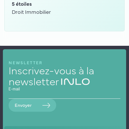
5 étoiles
Fort
Droit Immobilier
Cont
assu
NEWSLETTER
Inscrivez-vous à la
newsletter
Envoyer